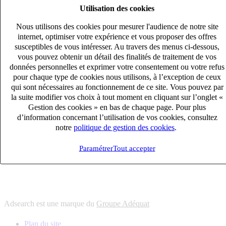
Utilisation des cookies
6
solutions
s'adapter à vos besoin en recrutement
Nous utilisons des cookies pour mesurer l'audience de notre site
10
univers
internet, optimiser votre expérience et vous proposer des offres
susceptibles de vous intéresser. Au travers des menus ci-dessous,
connaître votre secteur et ses enjeux
vous pouvez obtenir un détail des finalités de traitement de vos
12
bureaux en France
données personnelles et exprimer votre consentement ou votre refus
proximité avec nos clients et nos talents
pour chaque type de cookies nous utilisons, à l’exception de ceux
qui sont nécessaires au fonctionnement de ce site. Vous pouvez par
6
solutions
la suite modifier vos choix à tout moment en cliquant sur l’onglet «
s'adapter à vos besoin en recrutement
Gestion des cookies » en bas de chaque page. Pour plus
10
univers
d’information concernant l’utilisation de vos cookies, consultez
notre
politique de gestion des cookies
.
connaître votre secteur et ses enjeux
12
bureaux en France
Paramétrer
Tout accepter
proximité avec nos clients et nos talents
Adsearch est une marque du
Groupe Adéquat
Plan du site