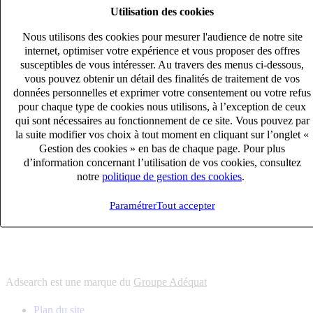
Utilisation des cookies
6
solutions
s'adapter à vos besoin en recrutement
Nous utilisons des cookies pour mesurer l'audience de notre site
10
univers
internet, optimiser votre expérience et vous proposer des offres
susceptibles de vous intéresser. Au travers des menus ci-dessous,
connaître votre secteur et ses enjeux
vous pouvez obtenir un détail des finalités de traitement de vos
12
bureaux en France
données personnelles et exprimer votre consentement ou votre refus
proximité avec nos clients et nos talents
pour chaque type de cookies nous utilisons, à l’exception de ceux
qui sont nécessaires au fonctionnement de ce site. Vous pouvez par
6
solutions
la suite modifier vos choix à tout moment en cliquant sur l’onglet «
s'adapter à vos besoin en recrutement
Gestion des cookies » en bas de chaque page. Pour plus
10
univers
d’information concernant l’utilisation de vos cookies, consultez
notre
politique de gestion des cookies
.
connaître votre secteur et ses enjeux
12
bureaux en France
Paramétrer
Tout accepter
proximité avec nos clients et nos talents
Adsearch est une marque du
Groupe Adéquat
Plan du site