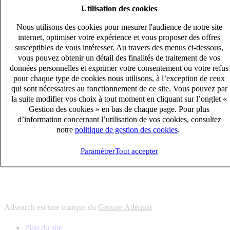
Utilisation des cookies
6
solutions
s'adapter à vos besoin en recrutement
Nous utilisons des cookies pour mesurer l'audience de notre site
10
univers
internet, optimiser votre expérience et vous proposer des offres
susceptibles de vous intéresser. Au travers des menus ci-dessous,
connaître votre secteur et ses enjeux
vous pouvez obtenir un détail des finalités de traitement de vos
12
bureaux en France
données personnelles et exprimer votre consentement ou votre refus
proximité avec nos clients et nos talents
pour chaque type de cookies nous utilisons, à l’exception de ceux
qui sont nécessaires au fonctionnement de ce site. Vous pouvez par
6
solutions
la suite modifier vos choix à tout moment en cliquant sur l’onglet «
s'adapter à vos besoin en recrutement
Gestion des cookies » en bas de chaque page. Pour plus
10
univers
d’information concernant l’utilisation de vos cookies, consultez
notre
politique de gestion des cookies
.
connaître votre secteur et ses enjeux
12
bureaux en France
Paramétrer
Tout accepter
proximité avec nos clients et nos talents
Adsearch est une marque du
Groupe Adéquat
Plan du site