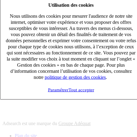
Utilisation des cookies
6
solutions
s'adapter à vos besoin en recrutement
Nous utilisons des cookies pour mesurer l'audience de notre site
10
univers
internet, optimiser votre expérience et vous proposer des offres
susceptibles de vous intéresser. Au travers des menus ci-dessous,
connaître votre secteur et ses enjeux
vous pouvez obtenir un détail des finalités de traitement de vos
12
bureaux en France
données personnelles et exprimer votre consentement ou votre refus
proximité avec nos clients et nos talents
pour chaque type de cookies nous utilisons, à l’exception de ceux
qui sont nécessaires au fonctionnement de ce site. Vous pouvez par
6
solutions
la suite modifier vos choix à tout moment en cliquant sur l’onglet «
s'adapter à vos besoin en recrutement
Gestion des cookies » en bas de chaque page. Pour plus
10
univers
d’information concernant l’utilisation de vos cookies, consultez
notre
politique de gestion des cookies
.
connaître votre secteur et ses enjeux
12
bureaux en France
Paramétrer
Tout accepter
proximité avec nos clients et nos talents
Adsearch est une marque du
Groupe Adéquat
Plan du site