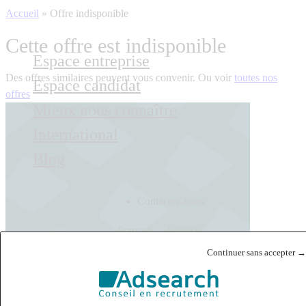
Accueil
»
Offre indisponible
Cette offre est indisponible
Espace entreprise
Des offres similaires peuvent vous convenir. Ou voir
toutes nos
Espace candidat
offres
Mieux nous connaître
International
Blog
Contactez-nous
Français
English
Continuer sans accepter →