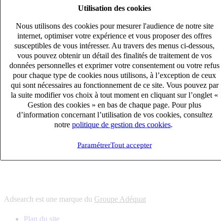
Utilisation des cookies
6
solutions
s'adapter à vos besoin en recrutement
Nous utilisons des cookies pour mesurer l'audience de notre site
10
univers
internet, optimiser votre expérience et vous proposer des offres
susceptibles de vous intéresser. Au travers des menus ci-dessous,
connaître votre secteur et ses enjeux
vous pouvez obtenir un détail des finalités de traitement de vos
12
bureaux en France
données personnelles et exprimer votre consentement ou votre refus
proximité avec nos clients et nos talents
pour chaque type de cookies nous utilisons, à l’exception de ceux
qui sont nécessaires au fonctionnement de ce site. Vous pouvez par
6
solutions
la suite modifier vos choix à tout moment en cliquant sur l’onglet «
s'adapter à vos besoin en recrutement
Gestion des cookies » en bas de chaque page. Pour plus
10
univers
d’information concernant l’utilisation de vos cookies, consultez
notre
politique de gestion des cookies
.
connaître votre secteur et ses enjeux
12
bureaux en France
Paramétrer
Tout accepter
proximité avec nos clients et nos talents
Adsearch est une marque du
Groupe Adéquat
Plan du site