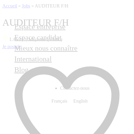
Accueil
»
Jobs
»
AUDITEUR F/H
AUDITEUR F/H
Espace entreprise
Espace candidat
LAVAL , Mayenne (53000)
Je postule
Mieux nous connaître
International
Blog
Contactez-nous
Français
English