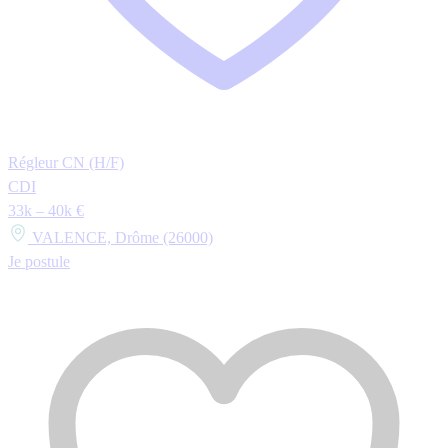
Régleur CN (H/F)
CDI
33k – 40k €
VALENCE, Drôme (26000)
Je postule