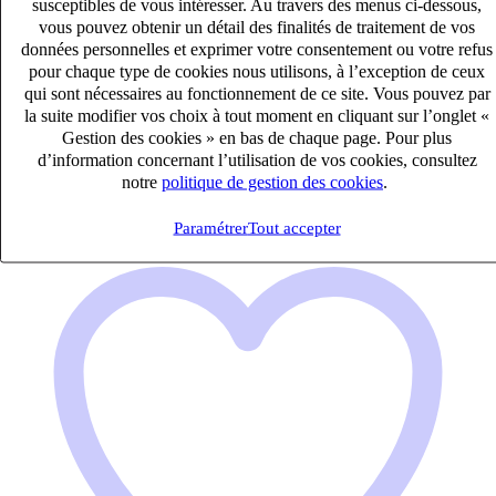
susceptibles de vous intéresser. Au travers des menus ci-dessous,
Fraiseur /programmeur – CN (F/H)
vous pouvez obtenir un détail des finalités de traitement de vos
données personnelles et exprimer votre consentement ou votre refus
CDI
pour chaque type de cookies nous utilisons, à l’exception de ceux
33k – 40k €
qui sont nécessaires au fonctionnement de ce site. Vous pouvez par
Valence, Drôme (26000)
la suite modifier vos choix à tout moment en cliquant sur l’onglet «
Publié le 08/08/2026
Gestion des cookies » en bas de chaque page. Pour plus
d’information concernant l’utilisation de vos cookies, consultez
Industrie & Ingénierie
notre
politique de gestion des cookies
.
Paramétrer
Tout accepter