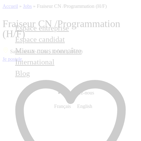
Accueil
»
Jobs
»
Fraiseur CN /Programmation (H/F)
Fraiseur CN /Programmation
Espace entreprise
(H/F)
Espace candidat
Mieux nous connaître
Saint-Just-de-Claix , Drôme (38680)
Je postule
International
Blog
Contactez-nous
Français
English