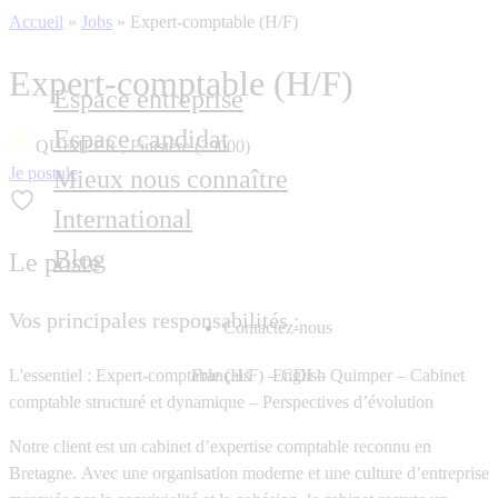
Accueil
»
Jobs
»
Expert-comptable (H/F)
Expert-comptable (H/F)
Espace entreprise
Espace candidat
QUIMPER , Finistère (29000)
Je postule
Mieux nous connaître
International
Blog
Le poste
Vos principales responsabilités :
Contactez-nous
L'essentiel : Expert-comptable (H/F) – CDI – Quimper – Cabinet
Français
English
comptable structuré et dynamique – Perspectives d’évolution
Notre client est un cabinet d’expertise comptable reconnu en
Bretagne. Avec une organisation moderne et une culture d’entreprise