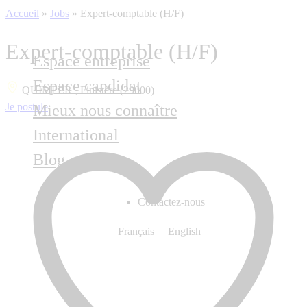
Accueil
»
Jobs
»
Expert-comptable (H/F)
Expert-comptable (H/F)
Espace entreprise
Espace candidat
QUIMPER , Finistère (29000)
Je postule
Mieux nous connaître
International
Blog
Contactez-nous
Français
English