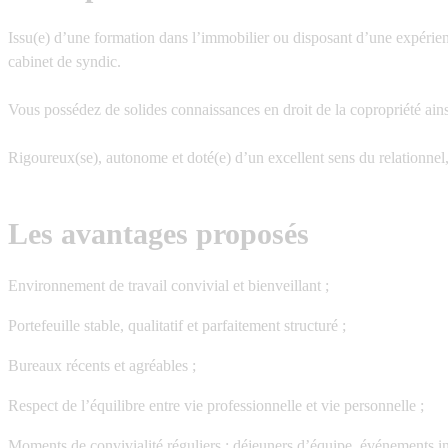
Issu(e) d’une formation dans l’immobilier ou disposant d’une expérienc
cabinet de syndic.
Vous possédez de solides connaissances en droit de la copropriété ains
Rigoureux(se), autonome et doté(e) d’un excellent sens du relationnel, 
Les avantages proposés
Environnement de travail convivial et bienveillant ;
Portefeuille stable, qualitatif et parfaitement structuré ;
Bureaux récents et agréables ;
Respect de l’équilibre entre vie professionnelle et vie personnelle ;
Moments de convivialité réguliers : déjeuners d’équipe, événements in