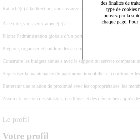
des finalités de tr
Rattaché(e) à la direction, vous assurez le suivi et la coordination d’
type de cookies n
pouvez par la suit
chaque page. Pour p
À ce titre, vous serez amené(e) à :
Piloter l’administration globale d’un portefeuille de copropriétés sur les
Préparer, organiser et conduire les assemblées générales ainsi que réd
Construire les budgets annuels avec le support du service comptabilité 
Superviser la maintenance du patrimoine immobilier et coordonner les in
Entretenir une relation de proximité avec les copropriétaires, les membr
Assurer la gestion des sinistres, des litiges et des démarches auprès de
Le profil
Votre profil