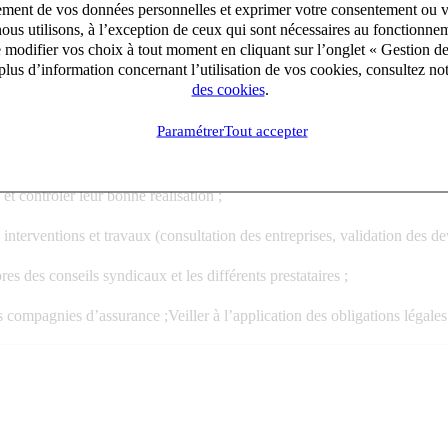
aitement de vos données personnelles et exprimer votre consentement ou 
un portefeuille d’immeubles en copropriété.
ous utilisons, à l’exception de ceux qui sont nécessaires au fonctionnem
e modifier vos choix à tout moment en cliquant sur l’onglet « Gestion d
lus d’information concernant l’utilisation de vos cookies, consultez no
des cookies
.
 volets administratif, juridique, financier et technique ;
Paramétrer
Tout accepter
iger les comptes-rendus et procès-verbaux ;
et contrôler leur bonne réalisation ;
terventions et travaux (consultation des entreprises, validation des devi
es des conseils syndicaux et les différents prestataires ;
s compagnies d’assurance ;Veiller à l’application des obligations légales 