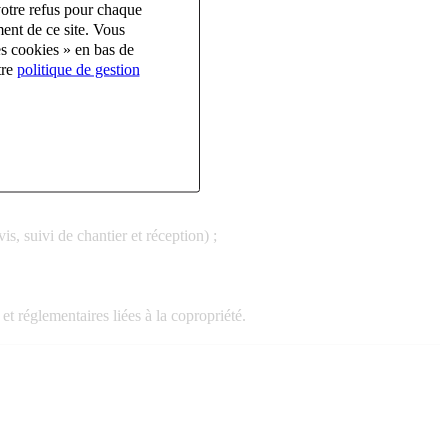
votre refus pour chaque
ent de ce site. Vous
es cookies » en bas de
tre
politique de gestion
s, suivi de chantier et réception) ;
et réglementaires liées à la copropriété.