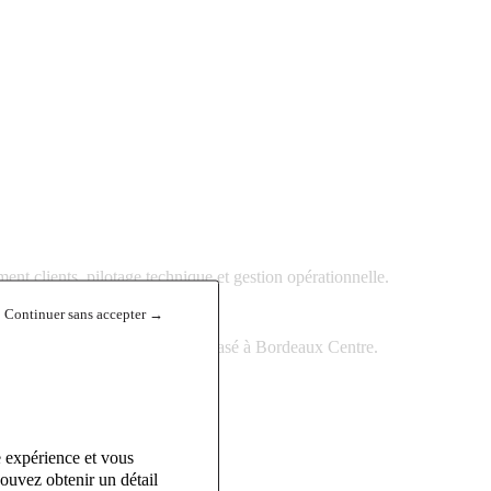
t clients, pilotage technique et gestion opérationnelle.
Continuer sans accepter →
onnaire de Copropriétés (H/F)
basé à Bordeaux Centre.
e expérience et vous
ouvez obtenir un détail