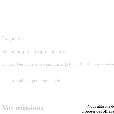
Le poste
Vos principales responsabilités :
En bref : Gestionnaire de Copropriétés H/F – CDI – Bordeaux Centre –
Julie, consultante spécialisée dans les métiers de l’immobilier, accom
Vos missions
Nous utilisons de
proposer des offres 