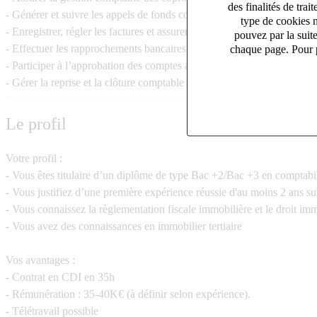
des finalités de tr
- Générer et suivre les appels de fonds courants et exceptionnels.
type de cookies n
- Enregistrer, régler les factures et assurer le suivi des règlements des 
pouvez par la suit
- Effectuer les rapprochements bancaires et assurer la répartition des c
chaque page. Pour p
- Participer à l’approbation des comptes avec le conseil syndical et pr
- Gérer la reprise et la clôture comptable des mandats de syndic.
Le profil
Votre profil :
- Vous êtes titulaire d’un diplôme de type
Bac +2/Bac +3
en comptabil
- Vous justifiez d’une première expérience réussie
d'au moins 2 ans
su
- Vous connaissez la règlementation fiscale immobilière et le droit imm
- Vous avez des connaissances en immobilier tertiaire
Vos avantages :
- Contrat en
CDI en 35h
- Rémunération :
35-40K€
(à définir selon expérience).
- Télétravail possible