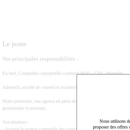
Le poste
Vos principales responsabilités :
En bref, Comptable copropriétés confirmé (H/F) - CDI - Marseille
Adsearch, société de conseil en recrutement vous accompagne dans vot
Notre partenaire, une agence en plein développement, recherche
un C
gestionnaire et assistant.
Nous utilisons de
Vos missions :
proposer des offres 
-
Assurer la gestion comptable des copropriétés en appliquant les résol