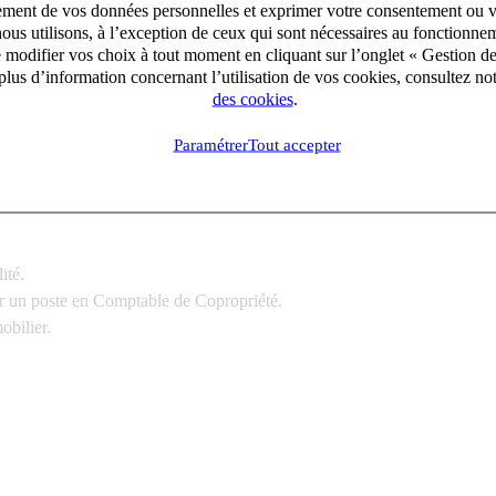
aitement de vos données personnelles et exprimer votre consentement ou 
ous utilisons, à l’exception de ceux qui sont nécessaires au fonctionnem
copropriétaires.
e modifier vos choix à tout moment en cliquant sur l’onglet « Gestion d
harges.
lus d’information concernant l’utilisation de vos cookies, consultez no
des cookies
.
éparer les budgets prévisionnels.
Paramétrer
Tout accepter
ité.
r un poste
en Comptable de Copropriété.
obilier.