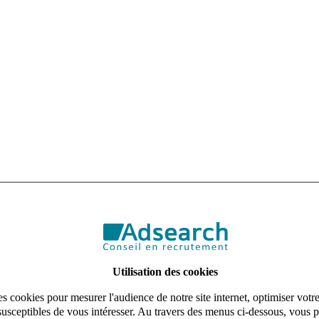
re carrière pour vous trouver LE poste idéal.
omptable copropriété confirmé (H/F)
à Marseille
. Vous travaillerez sur
Utilisation des cookies
s cookies pour mesurer l'audience de notre site internet, optimiser votr
susceptibles de vous intéresser. Au travers des menus ci-dessous, vous p
utions votées en assemblée générale et le contrat de syndic.