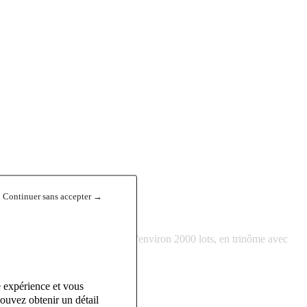
Continuer sans accepter →
 un portefeuille, qui est à jour, d'environ 2000 lots, en trinôme avec
e expérience et vous
ouvez obtenir un détail