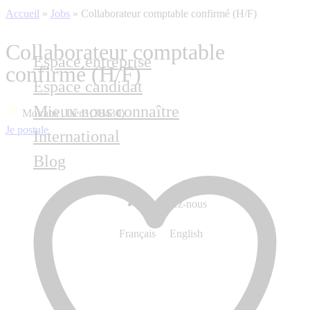
Accueil
»
Jobs
»
Collaborateur comptable confirmé (H/F)
Collaborateur comptable
Espace entreprise
confirmé (H/F)
Espace candidat
Mieux nous connaître
Moirans , Isère (38430)
Je postule
International
Blog
Contactez-nous
Français
English