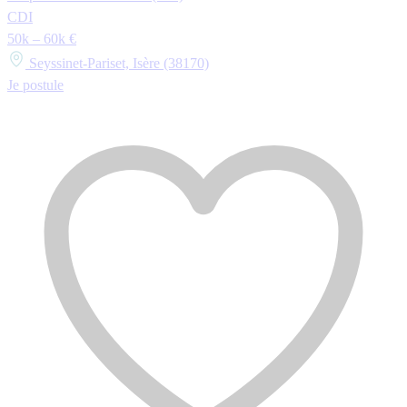
CDI
50k – 60k €
Seyssinet-Pariset, Isère (38170)
Je postule