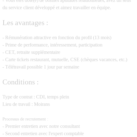
- Vous êtes doté(e) de
bonnes aptitudes relationnelles
, avez un sens
du
service client
développé et aimez travailler en équipe.
Les avantages :
- Rémunération
attractive en fonction du profil (13 mois)
- Prime de performance, intéressement, participation
- CET
, retraite supplémentaire
- Carte tickets restaurant
,
mutuelle
,
CSE
(chèques vacances, etc.)
- Télétravail
possible 1 jour par semaine
Conditions :
Type de contrat
: CDI, temps plein
Lieu de travail
:
Moirans
Processus de recrutement :
-
Premier entretien avec notre consultant
- Second entretien avec l'expert comptable