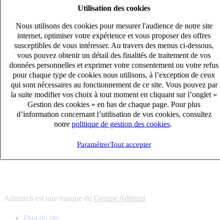
Utilisation des cookies
6
solutions
s'adapter à vos besoin en recrutement
Nous utilisons des cookies pour mesurer l'audience de notre site
10
univers
internet, optimiser votre expérience et vous proposer des offres
susceptibles de vous intéresser. Au travers des menus ci-dessous,
connaître votre secteur et ses enjeux
vous pouvez obtenir un détail des finalités de traitement de vos
12
bureaux en France
données personnelles et exprimer votre consentement ou votre refus
proximité avec nos clients et nos talents
pour chaque type de cookies nous utilisons, à l’exception de ceux
qui sont nécessaires au fonctionnement de ce site. Vous pouvez par
6
solutions
la suite modifier vos choix à tout moment en cliquant sur l’onglet «
s'adapter à vos besoin en recrutement
Gestion des cookies » en bas de chaque page. Pour plus
10
univers
d’information concernant l’utilisation de vos cookies, consultez
notre
politique de gestion des cookies
.
connaître votre secteur et ses enjeux
12
bureaux en France
Paramétrer
Tout accepter
proximité avec nos clients et nos talents
Adsearch est une marque du
Groupe Adéquat
Plan du site