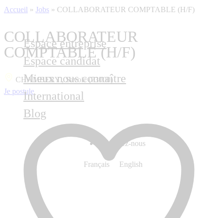
Accueil
»
Jobs
»
COLLABORATEUR COMPTABLE (H/F)
COLLABORATEUR
Espace entreprise
COMPTABLE (H/F)
Espace candidat
Mieux nous connaître
CHAMBERY , Savoie (73000)
Je postule
International
Blog
Contactez-nous
Français
English