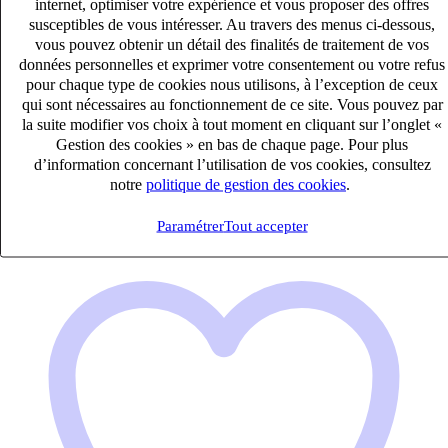
internet, optimiser votre expérience et vous proposer des offres
susceptibles de vous intéresser. Au travers des menus ci-dessous,
vous pouvez obtenir un détail des finalités de traitement de vos
COLLABORATEUR COMPTABLE CONFIRME (H/F)
données personnelles et exprimer votre consentement ou votre refus
pour chaque type de cookies nous utilisons, à l’exception de ceux
CDI
qui sont nécessaires au fonctionnement de ce site. Vous pouvez par
33k – 40k €
la suite modifier vos choix à tout moment en cliquant sur l’onglet «
Chambéry, Savoie (73000)
Gestion des cookies » en bas de chaque page. Pour plus
Publié le 07/08/2026
d’information concernant l’utilisation de vos cookies, consultez
notre
politique de gestion des cookies
.
Audit & Expertise Comptable
Paramétrer
Tout accepter