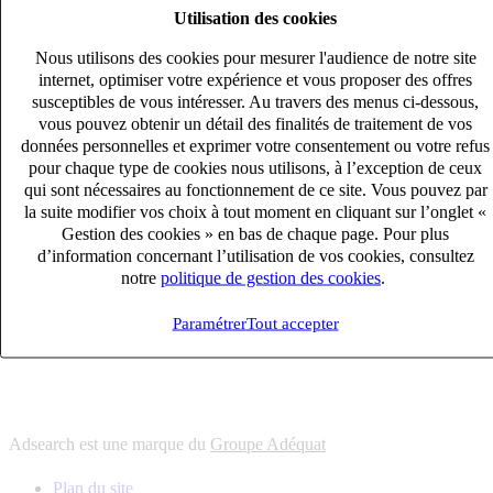
Utilisation des cookies
6
solutions
s'adapter à vos besoin en recrutement
Nous utilisons des cookies pour mesurer l'audience de notre site
10
univers
internet, optimiser votre expérience et vous proposer des offres
susceptibles de vous intéresser. Au travers des menus ci-dessous,
connaître votre secteur et ses enjeux
vous pouvez obtenir un détail des finalités de traitement de vos
12
bureaux en France
données personnelles et exprimer votre consentement ou votre refus
proximité avec nos clients et nos talents
pour chaque type de cookies nous utilisons, à l’exception de ceux
qui sont nécessaires au fonctionnement de ce site. Vous pouvez par
6
solutions
la suite modifier vos choix à tout moment en cliquant sur l’onglet «
s'adapter à vos besoin en recrutement
Gestion des cookies » en bas de chaque page. Pour plus
10
univers
d’information concernant l’utilisation de vos cookies, consultez
notre
politique de gestion des cookies
.
connaître votre secteur et ses enjeux
12
bureaux en France
Paramétrer
Tout accepter
proximité avec nos clients et nos talents
Adsearch est une marque du
Groupe Adéquat
Plan du site