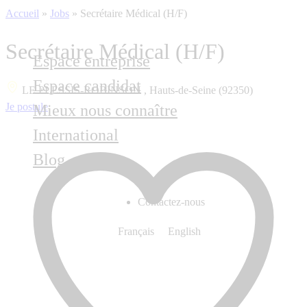
Accueil
»
Jobs
»
Secrétaire Médical (H/F)
Secrétaire Médical (H/F)
Espace entreprise
Espace candidat
LE PLESSIS-ROBINSON , Hauts-de-Seine (92350)
Je postule
Mieux nous connaître
International
Blog
Contactez-nous
Français
English