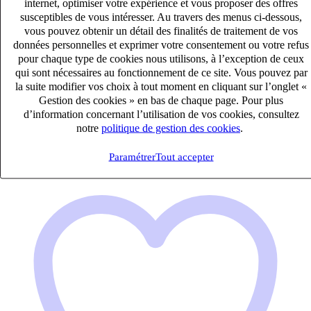
internet, optimiser votre expérience et vous proposer des offres
susceptibles de vous intéresser. Au travers des menus ci-dessous,
vous pouvez obtenir un détail des finalités de traitement de vos
Assistant de Gestion Administratif (H/F)
données personnelles et exprimer votre consentement ou votre refus
pour chaque type de cookies nous utilisons, à l’exception de ceux
Intérim
qui sont nécessaires au fonctionnement de ce site. Vous pouvez par
33k – 40k €
la suite modifier vos choix à tout moment en cliquant sur l’onglet «
Montesson, Yvelines (78360)
Gestion des cookies » en bas de chaque page. Pour plus
Publié le 08/08/2026
d’information concernant l’utilisation de vos cookies, consultez
notre
politique de gestion des cookies
.
Administratif Accueil Secrétariat Assistanat
Paramétrer
Tout accepter