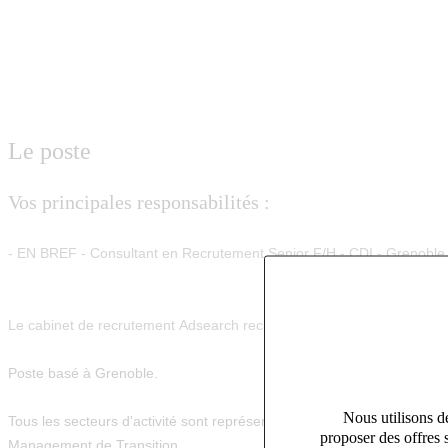
Le poste
Vos principales responsabilités :
- EN BREF - Consultant en Recrutement Senior F/H - CDI - Grenobl
Le cabinet de recrutement Adsearch recherche dans le cadre de dév
Poste basé à Grenoble.
Nous utilisons de
Tous les secteurs d'activité sont représentés chez ADSEARCH : Immobil
proposer des offres 
Management de Transition, ...