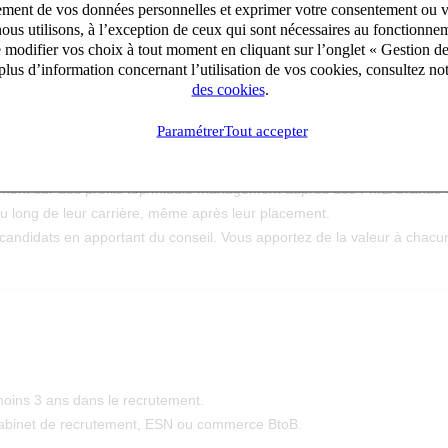
aitement de vos données personnelles et exprimer votre consentement ou 
ous utilisons, à l’exception de ceux qui sont nécessaires au fonctionnem
e modifier vos choix à tout moment en cliquant sur l’onglet « Gestion d
lus d’information concernant l’utilisation de vos cookies, consultez no
des cookies
.
Paramétrer
Tout accepter
de prédilection vous permet de gérer votre portefeuille de clients et c
utement sur des profils top/middle management auprès des PME/Grands 
 au long de leur carrière, même après leur placement.
candidats en apportant du conseil. Vous apportez de la valeur à chacun
oins 3 ans dans le recrutement.
cabinet de recrutement, ESN ou commerce BtoB.