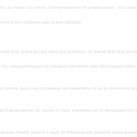
eillez au mieux vos clients. Entrepreneur(se) et ambitieux(se), vous sou
ient et le bon contexte avec le bon candidat.
 outils d’un grand groupe dans une ambiance de travail
détendue et ch
 nos services/process sur plusieurs semaines avec des experts métier p
proximité
, dans une dynamique de
coopération
et où les
évolutions pr
d'associations, de causes et nous travaillons sur le développement de
période d'essai, jusqu'à 2 jours de télétravail par semaine après la péri