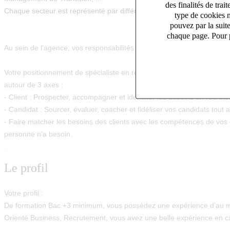
des finalités de tr
Chaque secteur est représenté par différent(es) Consultant(es).
type de cookies n
pouvez par la suit
chaque page. Pour p
Au sein de l'agence, vos responsabilités seront les suivantes :
Votre positionnement de spécialiste en recrutement dans votre secteur 
autour de 3 axes :
- Client :
Prospecter, accompagner et identifier les besoins en recr
- Candidat :
Sourcer, évaluer, coacher et fidéliser vos candidats tout
- Faire matcher les besoins des clients avec les compétences de vos 
personne n’a besoin.
Le profil
Votre profil :
De formation Bac +3 minimum, vous possédez une expérience d’au m
Orienté Business, Recrutement, vous avez une belle expérience en 