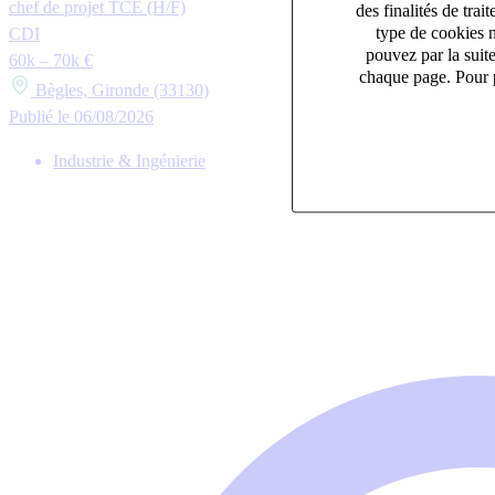
chef de projet TCE (H/F)
des finalités de tr
type de cookies n
CDI
pouvez par la suit
60k – 70k €
chaque page. Pour p
Bègles, Gironde (33130)
Publié le 06/08/2026
Industrie & Ingénierie