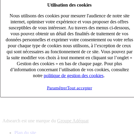
Utilisation des cookies
6
solutions
s'adapter à vos besoin en recrutement
Nous utilisons des cookies pour mesurer l'audience de notre site
10
univers
internet, optimiser votre expérience et vous proposer des offres
susceptibles de vous intéresser. Au travers des menus ci-dessous,
connaître votre secteur et ses enjeux
vous pouvez obtenir un détail des finalités de traitement de vos
12
bureaux en France
données personnelles et exprimer votre consentement ou votre refus
proximité avec nos clients et nos talents
pour chaque type de cookies nous utilisons, à l’exception de ceux
qui sont nécessaires au fonctionnement de ce site. Vous pouvez par
6
solutions
la suite modifier vos choix à tout moment en cliquant sur l’onglet «
s'adapter à vos besoin en recrutement
Gestion des cookies » en bas de chaque page. Pour plus
10
univers
d’information concernant l’utilisation de vos cookies, consultez
notre
politique de gestion des cookies
.
connaître votre secteur et ses enjeux
12
bureaux en France
Paramétrer
Tout accepter
proximité avec nos clients et nos talents
Adsearch est une marque du
Groupe Adéquat
Plan du site