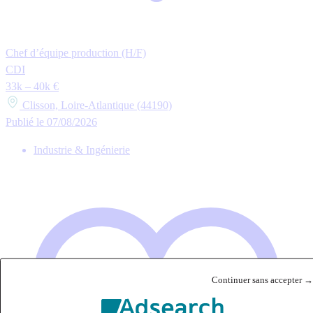
Chef d’équipe production (H/F)
CDI
33k – 40k €
Clisson, Loire-Atlantique (44190)
Publié le 07/08/2026
Industrie & Ingénierie
Continuer sans accepter →