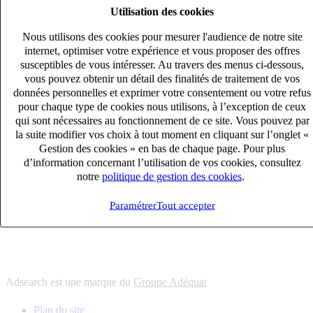
Utilisation des cookies
6
solutions
s'adapter à vos besoin en recrutement
Nous utilisons des cookies pour mesurer l'audience de notre site
10
univers
internet, optimiser votre expérience et vous proposer des offres
susceptibles de vous intéresser. Au travers des menus ci-dessous,
connaître votre secteur et ses enjeux
vous pouvez obtenir un détail des finalités de traitement de vos
12
bureaux en France
données personnelles et exprimer votre consentement ou votre refus
proximité avec nos clients et nos talents
pour chaque type de cookies nous utilisons, à l’exception de ceux
qui sont nécessaires au fonctionnement de ce site. Vous pouvez par
6
solutions
la suite modifier vos choix à tout moment en cliquant sur l’onglet «
s'adapter à vos besoin en recrutement
Gestion des cookies » en bas de chaque page. Pour plus
10
univers
d’information concernant l’utilisation de vos cookies, consultez
notre
politique de gestion des cookies
.
connaître votre secteur et ses enjeux
12
bureaux en France
Paramétrer
Tout accepter
proximité avec nos clients et nos talents
Adsearch est une marque du
Groupe Adéquat
Plan du site