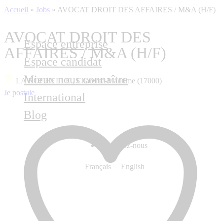
Accueil
»
Jobs
»
AVOCAT DROIT DES AFFAIRES / M&A (H/F)
AVOCAT DROIT DES
Espace entreprise
AFFAIRES / M&A (H/F)
Espace candidat
Mieux nous connaître
LA ROCHELLE , Charente-Maritime (17000)
Je postule
International
Blog
Contactez-nous
Français
English