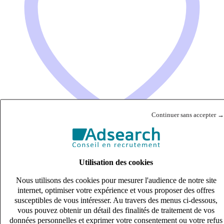
Continuer sans accepter →
AVOCAT DROIT SOCIAL CONSEIL ET CONTENTIEUX
Utilisation des cookies
(H/F)
Nous utilisons des cookies pour mesurer l'audience de notre site
CDI
internet, optimiser votre expérience et vous proposer des offres
50k – 60k €
susceptibles de vous intéresser. Au travers des menus ci-dessous,
LA ROCHELLE, Charente-Maritime (17000)
vous pouvez obtenir un détail des finalités de traitement de vos
Publié le 07/08/2026
données personnelles et exprimer votre consentement ou votre refus