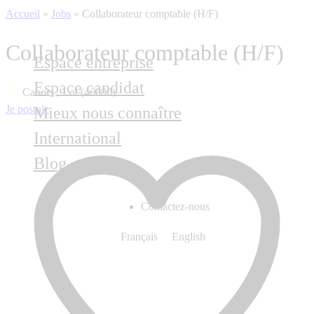
Accueil
»
Jobs
»
Collaborateur comptable (H/F)
Collaborateur comptable (H/F)
Espace entreprise
Espace candidat
Cahors , Lot (46000)
Je postule
Mieux nous connaître
International
Blog
Contactez-nous
Français
English