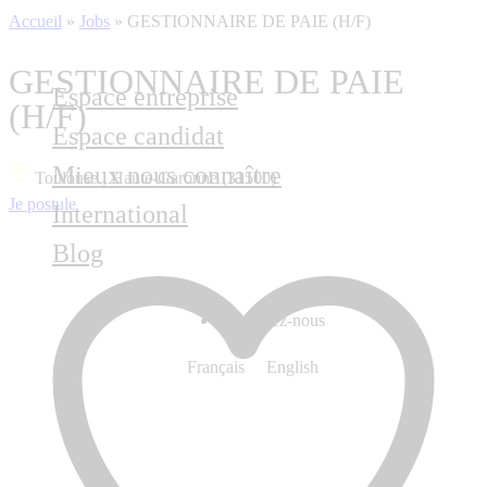
Accueil
»
Jobs
»
GESTIONNAIRE DE PAIE (H/F)
GESTIONNAIRE DE PAIE
Espace entreprise
(H/F)
Espace candidat
Mieux nous connaître
Toulouse , Haute-Garonne (31500)
Je postule
International
Blog
Contactez-nous
Français
English