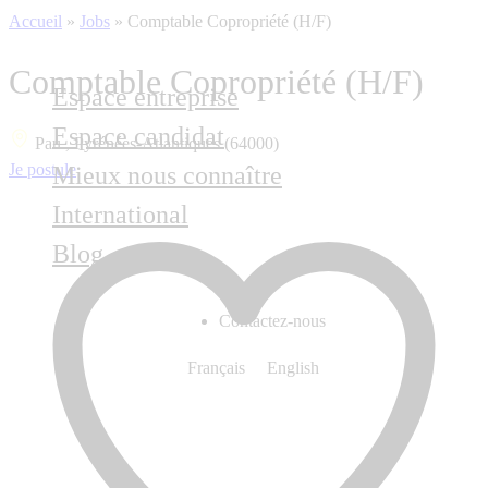
Accueil
»
Jobs
»
Comptable Copropriété (H/F)
Comptable Copropriété (H/F)
Espace entreprise
Espace candidat
Pau , Pyrénées-Atlantiques (64000)
Je postule
Mieux nous connaître
International
Blog
Contactez-nous
Français
English