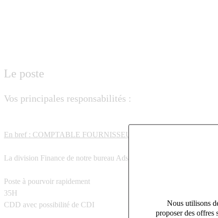
Le poste
Vos principales responsabilités :
En bref : COMPTABLE FOURNISSEURS – CDD avec perspective de 
La division Finance de notre bureau Adsearch Mérignac recherche pou
Poste à pourvoir rapidement
35H
Nous utilisons de
CDD avec possibilité de CDI
proposer des offres 