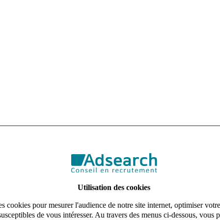
CDI – Pessac – rémunération : 28/32k€
r son client, une belle PME en croissance , un Comptable fournisseurs
Utilisation des cookies
s cookies pour mesurer l'audience de notre site internet, optimiser votr
susceptibles de vous intéresser. Au travers des menus ci-dessous, vous p