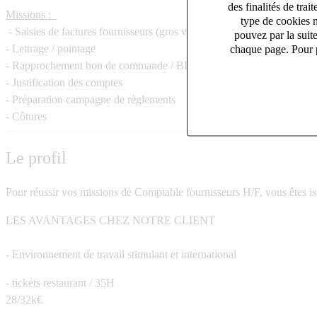
des finalités de tr
Missions :
type de cookies n
- Saisies de factures fournisseurs (gros volume)
pouvez par la suit
- Lettrage / pointage
chaque page. Pour p
- Rapprochement bon de commande / BL
- Justification des comptes
- Préparation campagne de règlements
- Côtures
Le profil
Pour réussir vos missions de Comptable fournisseurs H/F, vous êtes i
LES AVANTAGES CHEZ NOTRE CLIENT
- Environnement de travail stimulant et international
- tickets restaurant / 35H
28/32k€