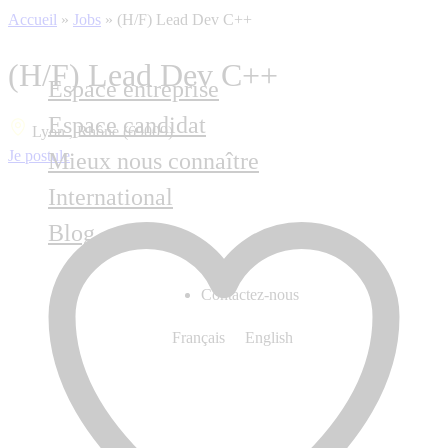
Accueil
»
Jobs
»
(H/F) Lead Dev C++
(H/F) Lead Dev C++
Espace entreprise
Espace candidat
Lyon , Rhône (69009)
Je postule
Mieux nous connaître
International
Blog
Contactez-nous
Français
English