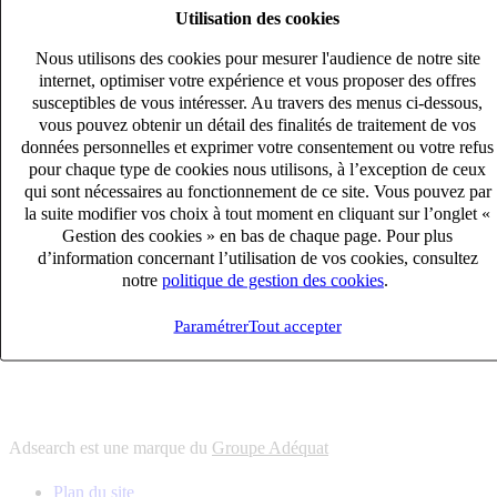
Utilisation des cookies
6
solutions
s'adapter à vos besoin en recrutement
Nous utilisons des cookies pour mesurer l'audience de notre site
10
univers
internet, optimiser votre expérience et vous proposer des offres
susceptibles de vous intéresser. Au travers des menus ci-dessous,
connaître votre secteur et ses enjeux
vous pouvez obtenir un détail des finalités de traitement de vos
12
bureaux en France
données personnelles et exprimer votre consentement ou votre refus
proximité avec nos clients et nos talents
pour chaque type de cookies nous utilisons, à l’exception de ceux
qui sont nécessaires au fonctionnement de ce site. Vous pouvez par
6
solutions
la suite modifier vos choix à tout moment en cliquant sur l’onglet «
s'adapter à vos besoin en recrutement
Gestion des cookies » en bas de chaque page. Pour plus
10
univers
d’information concernant l’utilisation de vos cookies, consultez
notre
politique de gestion des cookies
.
connaître votre secteur et ses enjeux
12
bureaux en France
Paramétrer
Tout accepter
proximité avec nos clients et nos talents
Adsearch est une marque du
Groupe Adéquat
Plan du site