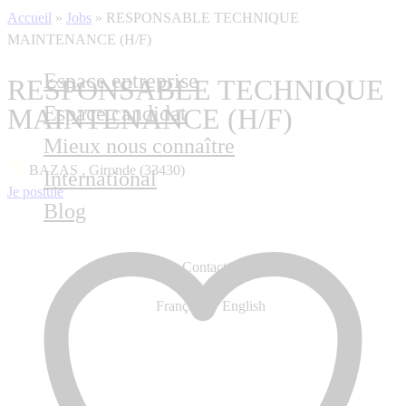
Accueil
»
Jobs
»
RESPONSABLE TECHNIQUE
MAINTENANCE (H/F)
Espace entreprise
RESPONSABLE TECHNIQUE
Espace candidat
MAINTENANCE (H/F)
Mieux nous connaître
BAZAS , Gironde (33430)
International
Je postule
Blog
Contactez-nous
Français
English