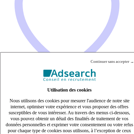
Continuer sans accepter →
Utilisation des cookies
Electromécanicien de nuit – secteur Molsheim (H/F)
Nous utilisons des cookies pour mesurer l'audience de notre site
CDI
internet, optimiser votre expérience et vous proposer des offres
40k – 50k €
susceptibles de vous intéresser. Au travers des menus ci-dessous,
Urmatt, Bas-Rhin (67280)
vous pouvez obtenir un détail des finalités de traitement de vos
Publié le 08/08/2026
données personnelles et exprimer votre consentement ou votre refus
pour chaque type de cookies nous utilisons, à l’exception de ceux