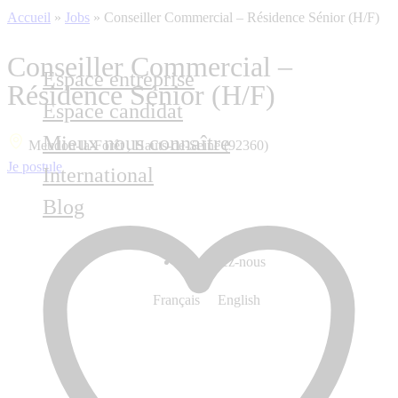
Accueil
»
Jobs
»
Conseiller Commercial – Résidence Sénior (H/F)
Conseiller Commercial –
Espace entreprise
Résidence Sénior (H/F)
Espace candidat
Mieux nous connaître
Meudon-la-Forêt , Hauts-de-Seine (92360)
Je postule
International
Blog
Contactez-nous
Français
English