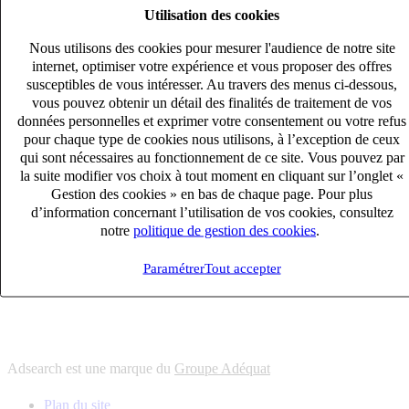
Utilisation des cookies
6
solutions
s'adapter à vos besoin en recrutement
Nous utilisons des cookies pour mesurer l'audience de notre site
10
univers
internet, optimiser votre expérience et vous proposer des offres
susceptibles de vous intéresser. Au travers des menus ci-dessous,
connaître votre secteur et ses enjeux
vous pouvez obtenir un détail des finalités de traitement de vos
12
bureaux en France
données personnelles et exprimer votre consentement ou votre refus
proximité avec nos clients et nos talents
pour chaque type de cookies nous utilisons, à l’exception de ceux
qui sont nécessaires au fonctionnement de ce site. Vous pouvez par
6
solutions
la suite modifier vos choix à tout moment en cliquant sur l’onglet «
s'adapter à vos besoin en recrutement
Gestion des cookies » en bas de chaque page. Pour plus
10
univers
d’information concernant l’utilisation de vos cookies, consultez
notre
politique de gestion des cookies
.
connaître votre secteur et ses enjeux
12
bureaux en France
Paramétrer
Tout accepter
proximité avec nos clients et nos talents
Adsearch est une marque du
Groupe Adéquat
Plan du site