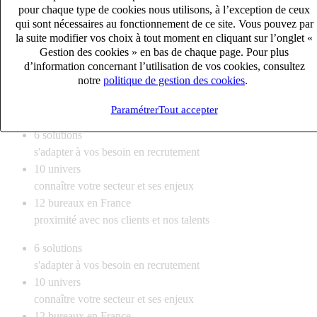
pour chaque type de cookies nous utilisons, à l’exception de ceux
qui sont nécessaires au fonctionnement de ce site. Vous pouvez par
la suite modifier vos choix à tout moment en cliquant sur l’onglet «
Gestion des cookies » en bas de chaque page. Pour plus
Responsable d’Appels d’Offres Gros œuvre Bâtiment (H/F)
d’information concernant l’utilisation de vos cookies, consultez
CDI
notre
politique de gestion des cookies
.
50k – 60k €
Lingolsheim, Bas-Rhin (67380)
Paramétrer
Tout accepter
6
solutions
s'adapter à vos besoin en recrutement
10
univers
connaître votre secteur et ses enjeux
12
bureaux en France
proximité avec nos clients et nos talents
6
solutions
s'adapter à vos besoin en recrutement
10
univers
connaître votre secteur et ses enjeux
12
bureaux en France