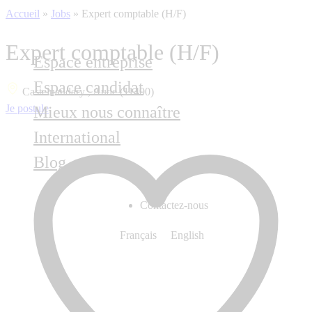
Accueil
»
Jobs
»
Expert comptable (H/F)
Expert comptable (H/F)
Espace entreprise
Espace candidat
Castelnaudary , Aude (11400)
Je postule
Mieux nous connaître
International
Blog
Contactez-nous
Français
English