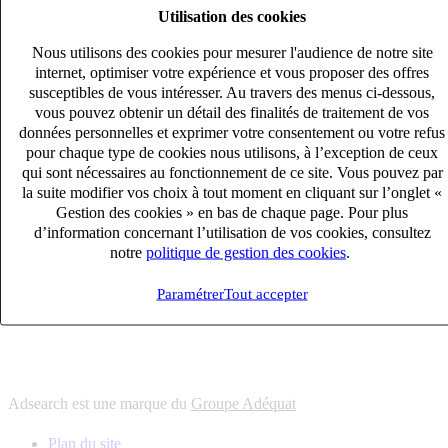
Utilisation des cookies
6
solutions
s'adapter à vos besoin en recrutement
Nous utilisons des cookies pour mesurer l'audience de notre site
10
univers
internet, optimiser votre expérience et vous proposer des offres
susceptibles de vous intéresser. Au travers des menus ci-dessous,
connaître votre secteur et ses enjeux
vous pouvez obtenir un détail des finalités de traitement de vos
12
bureaux en France
données personnelles et exprimer votre consentement ou votre refus
proximité avec nos clients et nos talents
pour chaque type de cookies nous utilisons, à l’exception de ceux
qui sont nécessaires au fonctionnement de ce site. Vous pouvez par
6
solutions
la suite modifier vos choix à tout moment en cliquant sur l’onglet «
s'adapter à vos besoin en recrutement
Gestion des cookies » en bas de chaque page. Pour plus
10
univers
d’information concernant l’utilisation de vos cookies, consultez
notre
politique de gestion des cookies
.
connaître votre secteur et ses enjeux
12
bureaux en France
Paramétrer
Tout accepter
proximité avec nos clients et nos talents
Adsearch est une marque du
Groupe Adéquat
Plan du site