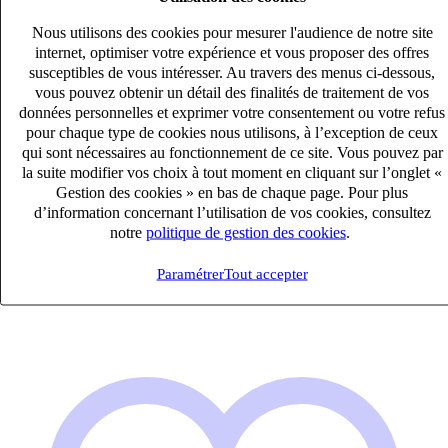
Nous utilisons des cookies pour mesurer l'audience de notre site
internet, optimiser votre expérience et vous proposer des offres
susceptibles de vous intéresser. Au travers des menus ci-dessous,
vous pouvez obtenir un détail des finalités de traitement de vos
données personnelles et exprimer votre consentement ou votre refus
pour chaque type de cookies nous utilisons, à l’exception de ceux
qui sont nécessaires au fonctionnement de ce site. Vous pouvez par
(H/F) Consultant Infor M3 Finance
la suite modifier vos choix à tout moment en cliquant sur l’onglet «
CDI
Gestion des cookies » en bas de chaque page. Pour plus
80k – 90k €
d’information concernant l’utilisation de vos cookies, consultez
Lyon, Rhône (62002)
notre
politique de gestion des cookies
.
Publié le 08/08/2026
Paramétrer
Tout accepter
IT & Digital