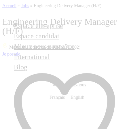
Accueil
»
Jobs
»
Engineering Delivery Manager (H/F)
Engineering Delivery Manager
Espace entreprise
(H/F)
Espace candidat
Mieux nous connaître
Marseille , Bouches-du-Rhône (13002)
Je postule
International
Blog
Contactez-nous
Français
English