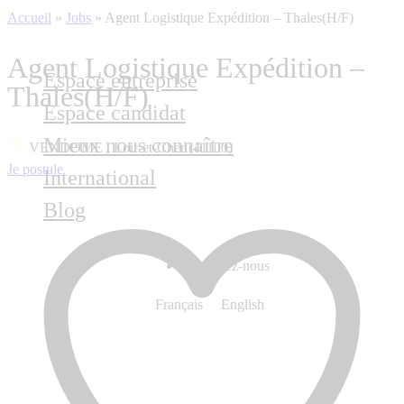
Accueil
»
Jobs
»
Agent Logistique Expédition – Thales(H/F)
Agent Logistique Expédition –
Espace entreprise
Thales(H/F)
Espace candidat
Mieux nous connaître
VENDOME , Loir-et-Cher (41100)
Je postule
International
Blog
Contactez-nous
Français
English