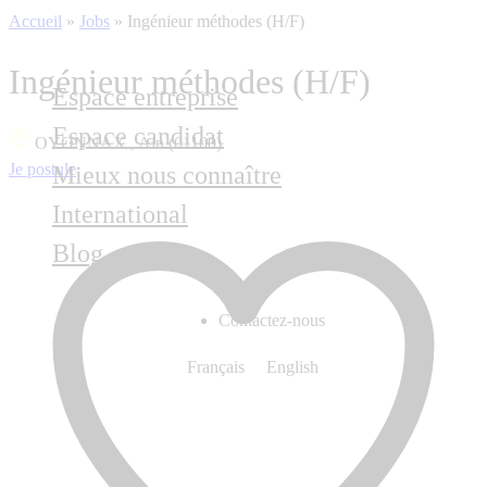
Accueil
»
Jobs
»
Ingénieur méthodes (H/F)
Ingénieur méthodes (H/F)
Espace entreprise
Espace candidat
OYONNAX , Ain (01100)
Je postule
Mieux nous connaître
International
Blog
Contactez-nous
Français
English