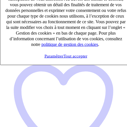
Tourneur/ Fraiseur CN (H/F)
vous pouvez obtenir un détail des finalités de traitement de vos
CDI
données personnelles et exprimer votre consentement ou votre refus
33k – 40k €
pour chaque type de cookies nous utilisons, à l’exception de ceux
qui sont nécessaires au fonctionnement de ce site. Vous pouvez par
bourg de péage, Drôme (26300)
la suite modifier vos choix à tout moment en cliquant sur l’onglet «
Publié le 06/08/2026
Gestion des cookies » en bas de chaque page. Pour plus
d’information concernant l’utilisation de vos cookies, consultez
Industrie & Ingénierie
notre
politique de gestion des cookies
.
Paramétrer
Tout accepter