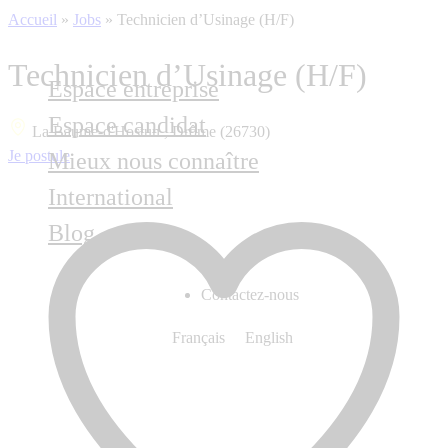
Accueil
»
Jobs
»
Technicien d’Usinage (H/F)
Technicien d’Usinage (H/F)
Espace entreprise
Espace candidat
La Baume-d'Hostun , Drôme (26730)
Je postule
Mieux nous connaître
International
Blog
Contactez-nous
Français
English