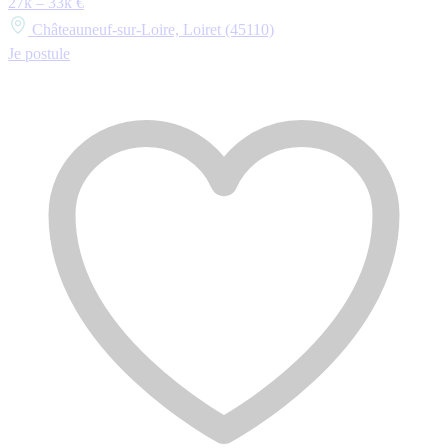
27k – 33k €
Châteauneuf-sur-Loire, Loiret (45110)
Je postule