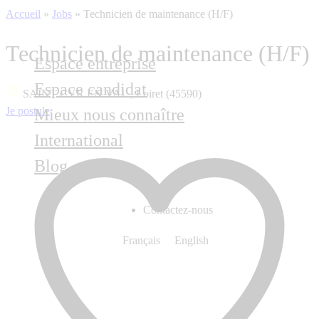
Accueil
»
Jobs
»
Technicien de maintenance (H/F)
Technicien de maintenance (H/F)
Espace entreprise
Espace candidat
SAINT CYR EN VAL , Loiret (45590)
Je postule
Mieux nous connaître
International
Blog
Contactez-nous
Français
English