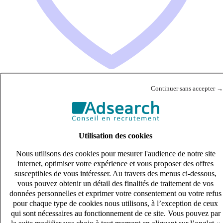
Continuer sans accepter →
Technicien de réparation Electronique et Informatique – Thales
(H/F)
Intérim
Utilisation des cookies
33k – 40k €
Nous utilisons des cookies pour mesurer l'audience de notre site
FLEURY-LES-AUBRAIS., Centre-Val de Loire (45400)
internet, optimiser votre expérience et vous proposer des offres
Publié le 08/08/2026
susceptibles de vous intéresser. Au travers des menus ci-dessous,
vous pouvez obtenir un détail des finalités de traitement de vos
Industrie & Ingénierie
données personnelles et exprimer votre consentement ou votre refus
pour chaque type de cookies nous utilisons, à l’exception de ceux
qui sont nécessaires au fonctionnement de ce site. Vous pouvez par
la suite modifier vos choix à tout moment en cliquant sur l’onglet «