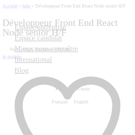
Accueil
»
Jobs
»
Développeur Front End React Node senior H/F
Développeur Front End React
Espace entreprise
Node senior H/F
Espace candidat
Mieux nous connaître
Nice , Alpes-Maritimes (06200)
Je postule
International
Blog
Contactez-nous
Français
English