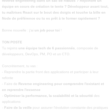
reverse engineering dans un sac de nœuds ? Rejoindre un
équipe en cours de création te tente ? Développeur avant tout,
tu maîtrises React sur le bout des doigts et touche ta bille en
Node de préférence ou tu es prêt à te former rapidement ?
Bonne nouvelle : j'ai
un job pour toi
!
TON POSTE
Tu rejoins
une équipe tech de 6 passionnés
, composée de
développeurs, DevOps, PM, PO et un CTO.
Concrètement, tu vas :
- Reprendre la partie front des applications et participer à leur
refonte
- Faire de
Reverse engineering pour comprendre l'existant et
en reprendre l'essence
-
Optimiser la performance, la scalabilité et la sécurité
des
applications
-
Faire de la veille
pour assurer l'évolution constante des pratiques