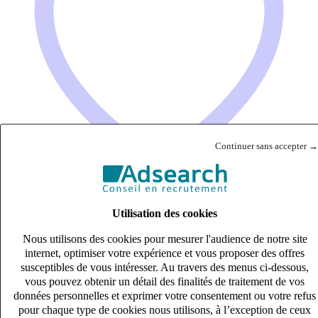
Continuer sans accepter →
Utilisation des cookies
(H/F) Ingénieur développement embarqué
Nous utilisons des cookies pour mesurer l'audience de notre site
CDI
internet, optimiser votre expérience et vous proposer des offres
40k – 50k €
susceptibles de vous intéresser. Au travers des menus ci-dessous,
Vienne, Rhône (38200)
vous pouvez obtenir un détail des finalités de traitement de vos
Publié le 06/08/2026
données personnelles et exprimer votre consentement ou votre refus
pour chaque type de cookies nous utilisons, à l’exception de ceux