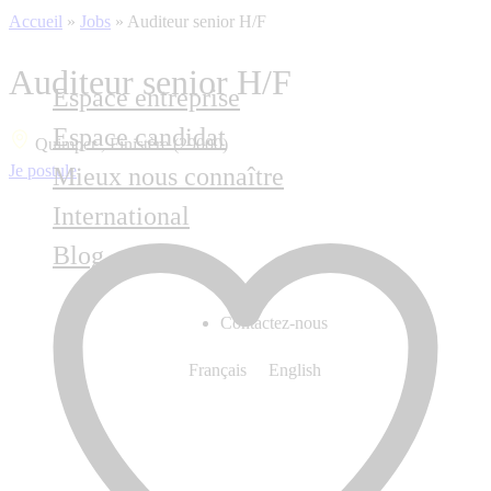
Accueil
»
Jobs
»
Auditeur senior H/F
Auditeur senior H/F
Espace entreprise
Espace candidat
Quimper , Finistère (29000)
Je postule
Mieux nous connaître
International
Blog
Contactez-nous
Français
English