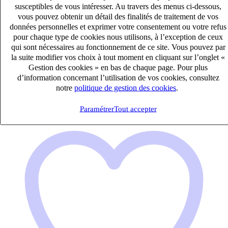
susceptibles de vous intéresser. Au travers des menus ci-dessous,
vous pouvez obtenir un détail des finalités de traitement de vos
EXPERT COMPTABLE MEMORIALISTE (H/F)
données personnelles et exprimer votre consentement ou votre refus
CDI
pour chaque type de cookies nous utilisons, à l’exception de ceux
40k – 50k €
qui sont nécessaires au fonctionnement de ce site. Vous pouvez par
Mérignac, Gironde (33700)
la suite modifier vos choix à tout moment en cliquant sur l’onglet «
Gestion des cookies » en bas de chaque page. Pour plus
Publié le 08/08/2026
d’information concernant l’utilisation de vos cookies, consultez
notre
politique de gestion des cookies
.
Audit & Expertise Comptable
Paramétrer
Tout accepter