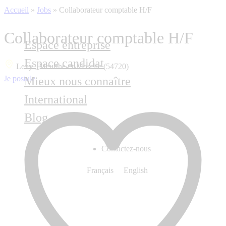
Accueil
»
Jobs
»
Collaborateur comptable H/F
Collaborateur comptable H/F
Espace entreprise
Espace candidat
Lexy , Meurthe-et-Moselle (54720)
Je postule
Mieux nous connaître
International
Blog
Contactez-nous
Français
English