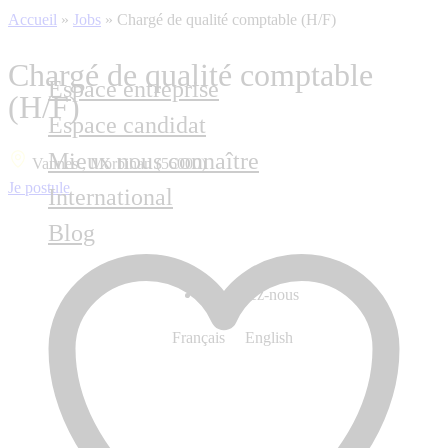
Accueil
»
Jobs
»
Chargé de qualité comptable (H/F)
Chargé de qualité comptable
Espace entreprise
(H/F)
Espace candidat
Mieux nous connaître
Vannes , Morbihan (56000)
Je postule
International
Blog
Contactez-nous
Français
English