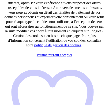
internet, optimiser votre expérience et vous proposer des offres
susceptibles de vous intéresser. Au travers des menus ci-dessous,
vous pouvez obtenir un détail des finalités de traitement de vos
données personnelles et exprimer votre consentement ou votre refus
Chef de mission H/F
pour chaque type de cookies nous utilisons, à l’exception de ceux
CDI
qui sont nécessaires au fonctionnement de ce site. Vous pouvez par
40k – 50k €
la suite modifier vos choix à tout moment en cliquant sur l’onglet «
Schiltigheim, Bas-Rhin (67300)
Gestion des cookies » en bas de chaque page. Pour plus
d’information concernant l’utilisation de vos cookies, consultez
Publié le 08/08/2026
notre
politique de gestion des cookies
.
Audit & Expertise Comptable
Paramétrer
Tout accepter