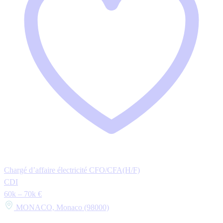
Chargé d’affaire électricité CFO/CFA(H/F)
CDI
60k – 70k €
MONACO, Monaco (98000)