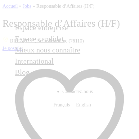
Accueil
»
Jobs
»
Responsable d’Affaires (H/F)
Responsable d’Affaires (H/F)
Espace entreprise
Espace candidat
BREAUTE , Seine-Maritime (76110)
Je postule
Mieux nous connaître
International
Blog
Contactez-nous
Français
English