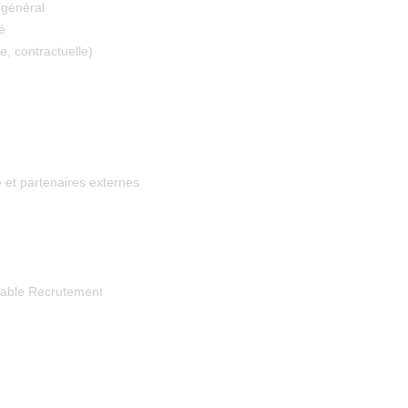
 général
é
e, contractuelle)
e et partenaires externes
nsable Recrutement