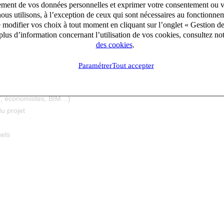
aitement de vos données personnelles et exprimer votre consentement ou 
ous utilisons, à l’exception de ceux qui sont nécessaires au fonctionnem
ase faisabilité jusqu’au transfert aux équipes travaux.
e modifier vos choix à tout moment en cliquant sur l’onglet « Gestion d
lus d’information concernant l’utilisation de vos cookies, consultez no
des cookies
.
Paramétrer
Tout accepter
ET, économistes, BIM…)
u projet
els