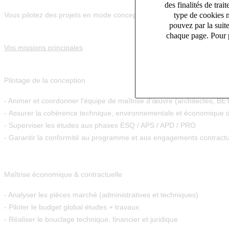
des finalités de tr
type de cookies n
Vous pilotez des projets en
mode conception-réalisation
, depuis la ph
pouvez par la suit
chaque page. Pour p
Vos missions principales
Pilotage de la conception
- Animer et coordonner l’équipe de maîtrise d’œuvre (architectes, B
- Assurer la cohérence technique, environnementale et économique d
- Superviser les études aux phases ESQ / APS / APD / PRO
- Garantir la conformité au programme et aux engagements contractu
Maîtrise économique & contractuelle
- Analyser les pièces marché (administratives et techniques)
- Piloter le budget global études + travaux
- Réaliser le bouclage technique, financier et juridique