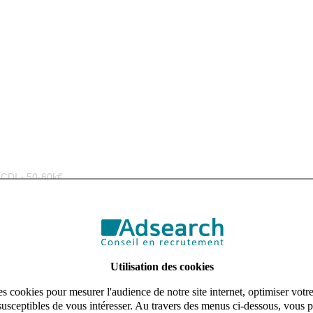
 CDI - 50-60k€
tions en conception-réalisation et contractant général, recherche pour s
Utilisation des cookies
s cookies pour mesurer l'audience de notre site internet, optimiser votr
susceptibles de vous intéresser. Au travers des menus ci-dessous, vous p
sein du pôle Projets sur des opérations en neuf, en région Auvergne-R