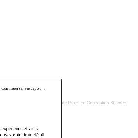
Continuer sans accepter →
on activité industrielle un
Chef de Projet en Conception Bâtiment
e expérience et vous
ouvez obtenir un détail
hône-Alpes.