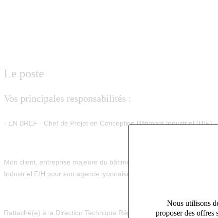
Le poste
Vos principales responsabilités :
- EN BREF - Chef de Projet en Conception Bâtiment Industriel (H/F) -
Mon client,
entreprise majeure du bâtiment
, intervenant sur des opéra
Industriel F/H
pour son agence lyonnaise.
Nous utilisons de
proposer des offres 
Rattaché(e) à la Direction Technique Régionale, vous intervenez au 