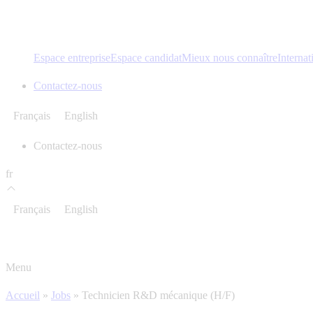
Espace entreprise
Espace candidat
Mieux nous connaître
Internat
Contactez-nous
Français
English
Contactez-nous
fr
Français
English
Menu
Accueil
»
Jobs
»
Technicien R&D mécanique (H/F)