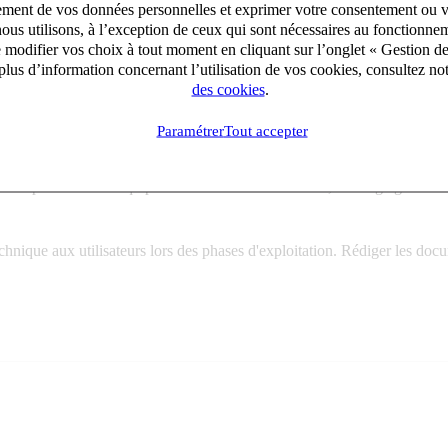
aitement de vos données personnelles et exprimer votre consentement ou 
ous utilisons, à l’exception de ceux qui sont nécessaires au fonctionnem
vous concevez, assemblez et caractérisez des bancs de tests complexes v
e modifier vos choix à tout moment en cliquant sur l’onglet « Gestion d
lus d’information concernant l’utilisation de vos cookies, consultez no
des cookies
.
el sur la partie vide, définir les caractéristiques techniques associées e
Paramétrer
Tout accepter
de précision des équipements. Procéder aux essais, aux réglages et men
nique aux utilisateurs lors des phases d'exploitation. Rédiger les doc