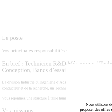
Le poste
Vos principales responsabilités :
En bref : Technicien R&D Mécanique / Techno
Conception, Bancs d’essais, Semi-conducteu
La division Industrie & Ingénierie d’Adsearch Grenoble recrute pour so
conducteur et de la recherche, un
Technicien Recherche et Développ
Vous rejoignez une structure à taille humaine qui se distingue par son 
Nous utilisons de
proposer des offres 
Vos missions