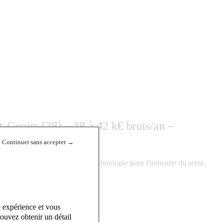
Geoirs (38) – 38 à 42 k€ bruts/an –
Continuer sans accepter →
dans les équipements de haute technologie pour l'industrie du semi-
e expérience et vous
ouvez obtenir un détail