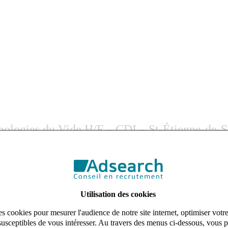
logies du Vide H/F – CDI – St-Étienne-de-St-
rs
n client, une entreprise innovante et en pleine croissance spécialisée 
ement Mécanique (H/F)
en CDI.
Utilisation des cookies
expertise de pointe et son environnement de travail stimulant.
s cookies pour mesurer l'audience de notre site internet, optimiser votr
susceptibles de vous intéresser. Au travers des menus ci-dessous, vous p