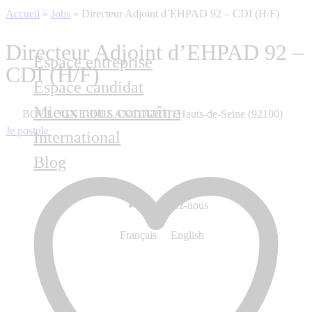
Accueil
»
Jobs
»
Directeur Adjoint d’EHPAD 92 – CDI (H/F)
Directeur Adjoint d’EHPAD 92 –
Espace entreprise
CDI (H/F)
Espace candidat
Mieux nous connaître
BOULOGNE-BILLANCOURT , Hauts-de-Seine (92100)
Je postule
International
Blog
Contactez-nous
Français
English