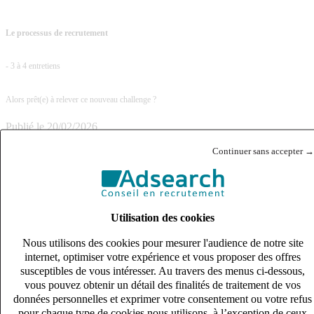
Le processus de recrutement
- 3 à 4 entretiens
Alors prêt(e) à relever ce nouveau challenge ?
Publié le
20/02/2026
Lieu
Continuer sans accepter →
BOULOGNE-BILLANCOURT (92100)
Contrat
CDI
Utilisation des cookies
Salaire
40k – 50k €
Nous utilisons des cookies pour mesurer l'audience de notre site
internet, optimiser votre expérience et vous proposer des offres
Référence
susceptibles de vous intéresser. Au travers des menus ci-dessous,
140863
vous pouvez obtenir un détail des finalités de traitement de vos
Partager ce poste :
données personnelles et exprimer votre consentement ou votre refus
pour chaque type de cookies nous utilisons, à l’exception de ceux