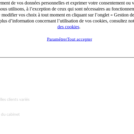
aitement de vos données personnelles et exprimer votre consentement ou 
et fiscaux réalisés
ous utilisons, à l’exception de ceux qui sont nécessaires au fonctionnem
ettes en lien avec vos collaborateurs
e modifier vos choix à tout moment en cliquant sur l’onglet « Gestion d
lus d’information concernant l’utilisation de vos cookies, consultez no
dans leurs prises de décision stratégiques
des cookies
.
er leur montée en compétences
Paramétrer
Tout accepter
les clients variés
e du cabinet