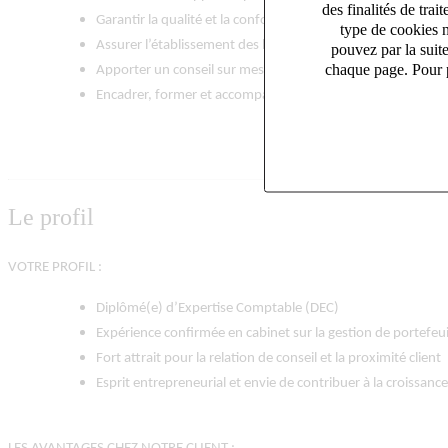
des finalités de tr
Garantir la qualité et la conformité des travaux comptables 
type de cookies n
Assurer l’établissement des bilans, liasses fiscales et plaqu
pouvez par la suit
chaque page. Pour p
Apporter un conseil sur mesure et accompagner vos clients 
Encadrer, former et accompagner les équipes pour favoris
Le profil
VOTRE PROFIL :
Diplômé(e) d’Expertise Comptable (DEC)
Expérience confirmée en cabinet sur la gestion de portefeuil
Fort attrait pour la relation de conseil et la proximité client
Esprit entrepreneurial et envie de contribuer à la croissanc