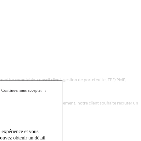
pertise comptable, conseil client, gestion de portefeuille, TPE/PME,
Continuer sans accepter →
. Dans le cadre de son développement, notre client souhaite recruter un
e expérience et vous
ouvez obtenir un détail