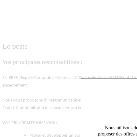
Le poste
Vos principales responsabilités :
EN BREF : Expert-Comptable - Contrat : CDI - Localisation : NANTES (44) –
encadrement
Nous vous proposons d’intégrer un cabinet d’expertise comptable indépe
Expert-Comptable afin de consolider son équipe et de renforcer sa stratégi
VOS PRINCIPALES MISSIONS :
Nous utilisons de
proposer des offres 
Piloter et développer un portefeuille clients diversifié (TP