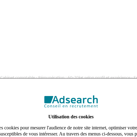
 Cabinet comptable - Rémunération : 60-70k€ selon profil et expérience - Ex
ndant, reconnu pour son accompagnement de proximité et son ancrage local
e de conseil auprès de ses clients.
Utilisation des cookies
s cookies pour mesurer l'audience de notre site internet, optimiser votr
susceptibles de vous intéresser. Au travers des menus ci-dessous, vous p
E/PME, secteur BIC principalement)