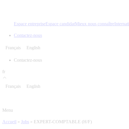
Espace entreprise
Espace candidat
Mieux nous connaître
Internat
Contactez-nous
Français
English
Contactez-nous
fr
Français
English
Menu
Accueil
»
Jobs
»
EXPERT-COMPTABLE (H/F)