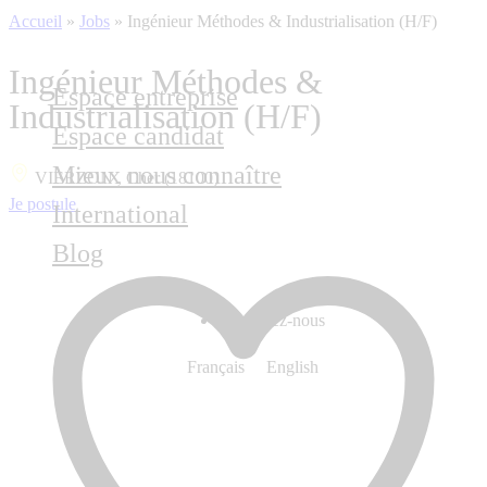
Accueil
»
Jobs
»
Ingénieur Méthodes & Industrialisation (H/F)
Ingénieur Méthodes &
Espace entreprise
Industrialisation (H/F)
Espace candidat
Mieux nous connaître
VIERZON , Cher (18100)
Je postule
International
Blog
Contactez-nous
Français
English